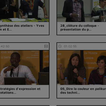
ynthèse des ateliers - Yves
28_clôture du colloque -
n et E…
présentation du p…
:42:50
01:02:55
tratégies d'expression et
05_Dire la couleur en palikur
otations…
des techni…