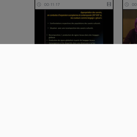
00:11:17
00
01 Introduction - Sylvie
06 L
Grandd'Eury-Buron
l'al
00:26:23
00