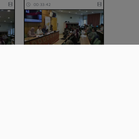
00:33:42
10 Drapeaux et armoiries des
pays issus de…
00:14:38