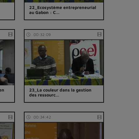
22_Ecosystème entrepreneurial
au Gabon : C…
00:32:09
len
23_La couleur dans la gestion
des ressourc…
00:34:42