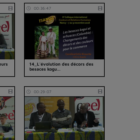
00:36:47
eurs
14_L'évolution des décors des
besaces kogu…
00:29:07