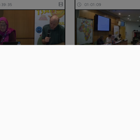
:39:35
01:01:09
'usage des couleurs dans
09 D'un deuil à un autre,
bum de je…
l'histoire d'une…
:24:54
00:30:15