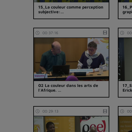
15_La couleur comme perception
16_P
subjective:…
grap
00:37:16
00
02 La couleur dans les arts de
17_S
l'Afrique. …
Eric
00:29:13
00