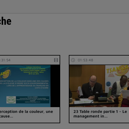
che
:31:54
01:53:48
erception de la couleur, une
23 Table ronde partie 1 - Le
cause…
management in…