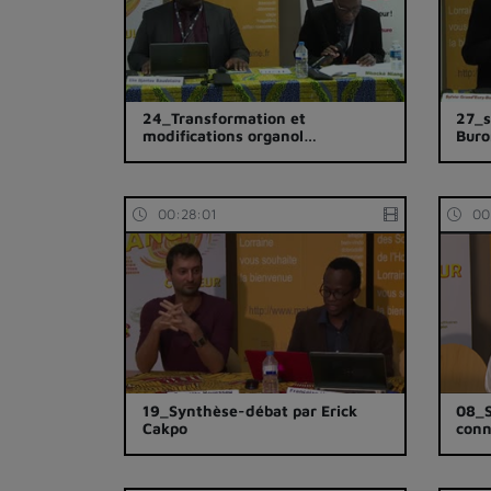
24_Transformation et
27_s
modifications organol…
Buro
00:28:01
00
19_Synthèse-débat par Erick
08_S
Cakpo
conn