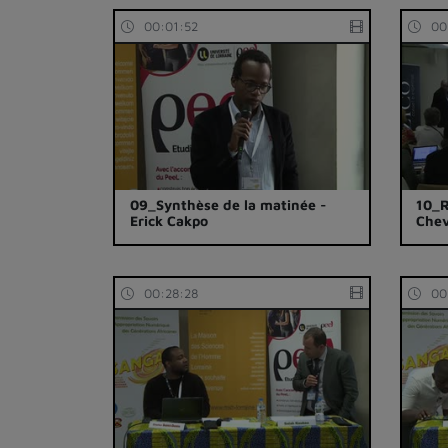
00:01:52
00
09_Synthèse de la matinée -
10_R
Erick Cakpo
Chev
00:28:28
00