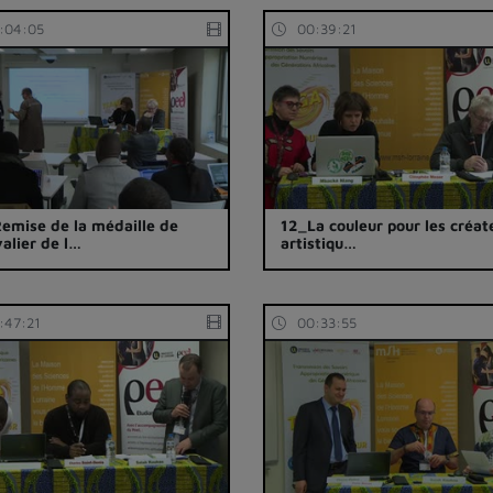
:04:05
00:39:21
emise de la médaille de
12_La couleur pour les créat
alier de l…
artistiqu…
:47:21
00:33:55