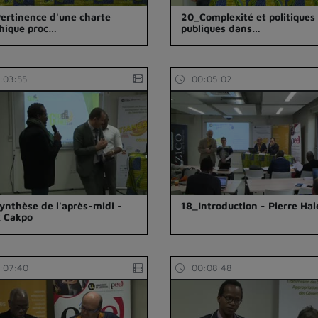
ertinence d'une charte
20_Complexité et politiques
hique proc…
publiques dans…
:03:55
00:05:02
ynthèse de l'après-midi -
18_Introduction - Pierre Ha
k Cakpo
:07:40
00:08:48