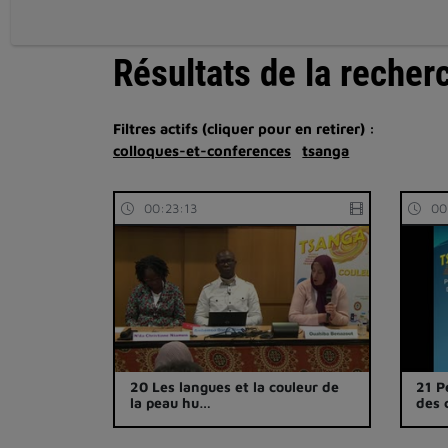
Résultats de la recher
Filtres actifs (cliquer pour en retirer) :
colloques-et-conferences
tsanga
00:23:13
00
20 Les langues et la couleur de
21 P
la peau hu…
des 