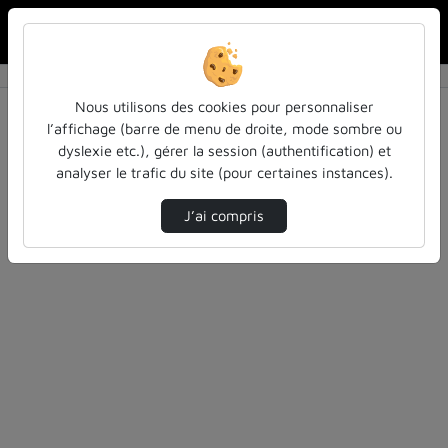
Rechercher u
Accueil
Rechercher
Résultats de la recherche
Nous utilisons des cookies pour personnaliser
l’affichage (barre de menu de droite, mode sombre ou
dyslexie etc.), gérer la session (authentification) et
Filtres actifs (cliquer pour en retirer) :
analyser le trafic du site (pour certaines instances).
atilf-en-video
education
J’ai compris
5 vidéos trouvées
Désolé, aucune vidéo trouvée.