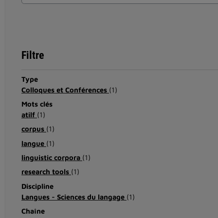
Filtre
Type
Colloques et Conférences
(1)
Mots clés
atilf
(1)
corpus
(1)
langue
(1)
linguistic corpora
(1)
research tools
(1)
Discipline
Langues - Sciences du langage
(1)
Chaîne