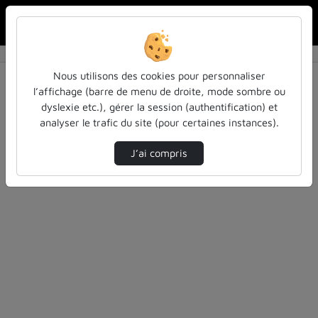
Rechercher u
Accueil
Rechercher
Résultats de la recherche
Nous utilisons des cookies pour personnaliser
l’affichage (barre de menu de droite, mode sombre ou
dyslexie etc.), gérer la session (authentification) et
Filtres actifs (cliquer pour en retirer) :
analyser le trafic du site (pour certaines instances).
atilf-en-video
approches-feministes
J’ai compris
2 vidéos trouvées
Désolé, aucune vidéo trouvée.