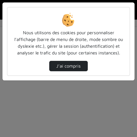
Rechercher u
Accueil
Rechercher
Résultats de la recherche
Nous utilisons des cookies pour personnaliser
l’affichage (barre de menu de droite, mode sombre ou
dyslexie etc.), gérer la session (authentification) et
Filtres actifs (cliquer pour en retirer) :
analyser le trafic du site (pour certaines instances).
colloques-et-conferences
inspe-de-lorraine
Allemand
J’ai compris
1 vidéo trouvée
Désolé, aucune vidéo trouvée.