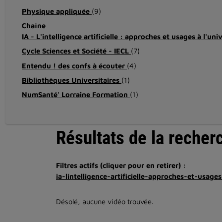
Physique appliquée
(9)
Chaîne
IA - L'intelligence artificielle : approches et usages à l'uni
Cycle Sciences et Société - IECL
(7)
Entendu ! des confs à écouter
(4)
Bibliothèques Universitaires
(1)
NumSanté' Lorraine Formation
(1)
Résultats de la recher
Filtres actifs (cliquer pour en retirer) :
ia-lintelligence-artificielle-approches-et-usages
Désolé, aucune vidéo trouvée.