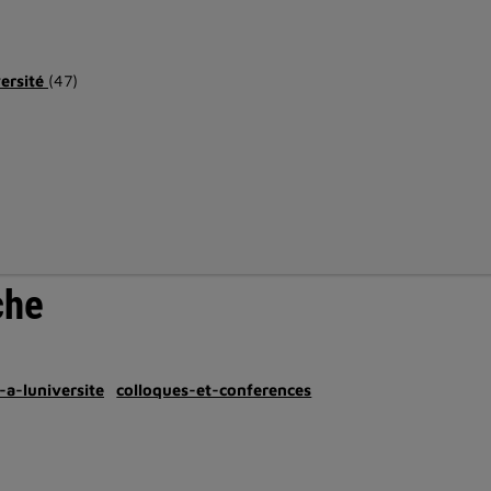
versité
(47)
che
-a-luniversite
colloques-et-conferences