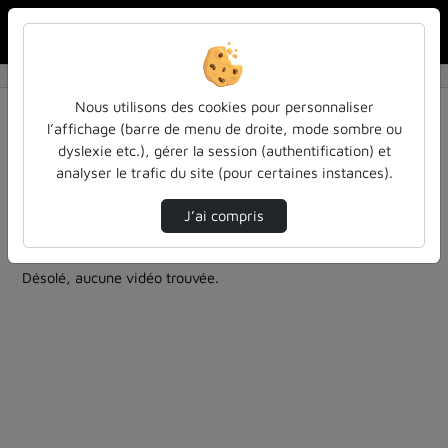
Rechercher u
Accueil
Rechercher
Résultats de la recherche
Nous utilisons des cookies pour personnaliser
l’affichage (barre de menu de droite, mode sombre ou
dyslexie etc.), gérer la session (authentification) et
Filtres actifs (cliquer pour en retirer) :
analyser le trafic du site (pour certaines instances).
Allemand
entendu-des-confs-a-ecouter
inspe-de-lorraine
J’ai compris
1 vidéo trouvée
Désolé, aucune vidéo trouvée.