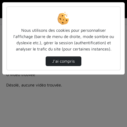
Rechercher u
Accueil
Rechercher
Résultats de la recherche
Nous utilisons des cookies pour personnaliser
l’affichage (barre de menu de droite, mode sombre ou
dyslexie etc.), gérer la session (authentification) et
Filtres actifs (cliquer pour en retirer) :
analyser le trafic du site (pour certaines instances).
Allemand
ia
ia-lintelligence-artificielle-approches-et-usages-a-
J’ai compris
luniversite
0 vidéo trouvée
Désolé, aucune vidéo trouvée.