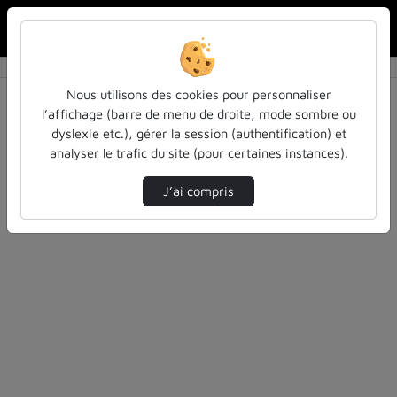
Rechercher u
Accueil
Rechercher
Résultats de la recherche
Nous utilisons des cookies pour personnaliser
l’affichage (barre de menu de droite, mode sombre ou
dyslexie etc.), gérer la session (authentification) et
Filtres actifs (cliquer pour en retirer) :
analyser le trafic du site (pour certaines instances).
bibliotheques-universitaires
actualites-et-informations
J’ai compris
6 vidéos trouvées
Désolé, aucune vidéo trouvée.