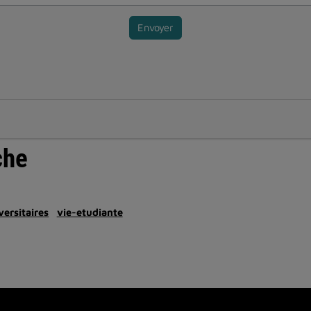
Envoyer
che
ersitaires
vie-etudiante