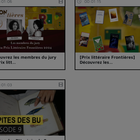
:01:06
00:01:15
uvrez les membres du jury
[Prix littéraire Frontières]
rix litt…
Découvrez les…
:01:03