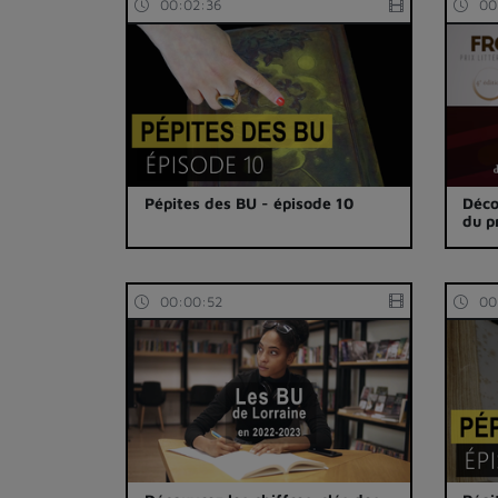
00:02:36
00
Pépites des BU - épisode 10
Déco
du p
00:00:52
00