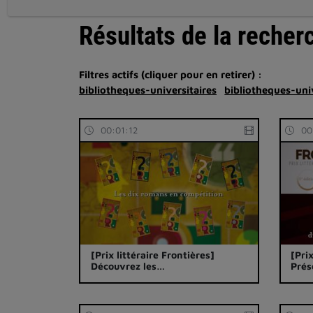
Résultats de la recher
Filtres actifs (cliquer pour en retirer) :
bibliotheques-universitaires
bibliotheques-univ
00:01:12
00
[Prix littéraire Frontières]
[Pri
Découvrez les…
Prés