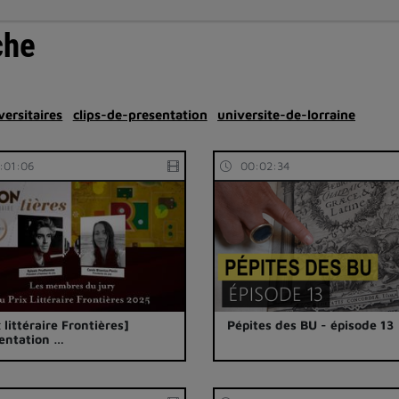
che
ersitaires
clips-de-presentation
universite-de-lorraine
:01:06
00:02:34
x littéraire Frontières]
Pépites des BU - épisode 13
entation …