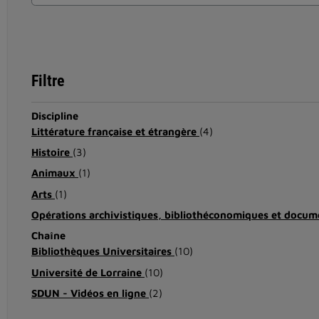
Filtre
Discipline
Littérature française et étrangère
(4)
Histoire
(3)
Animaux
(1)
Arts
(1)
Opérations archivistiques, bibliothéconomiques et docum
Chaîne
Bibliothèques Universitaires
(10)
Université de Lorraine
(10)
SDUN - Vidéos en ligne
(2)