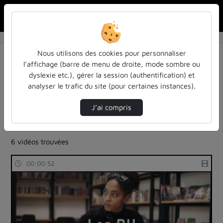
Rechercher u
Accueil
Rechercher
Résultats de la recherche
Nous utilisons des cookies pour personnaliser
l’affichage (barre de menu de droite, mode sombre ou
dyslexie etc.), gérer la session (authentification) et
Filtres actifs (cliquer pour en retirer) :
analyser le trafic du site (pour certaines instances).
bibliotheques-universitaires
bibliotheques-universitaires
clips-de-presentation
J’ai compris
operations-archivistiques-bibliotheconomiques-et-
documentaires
6 vidéos trouvées
00:00:52