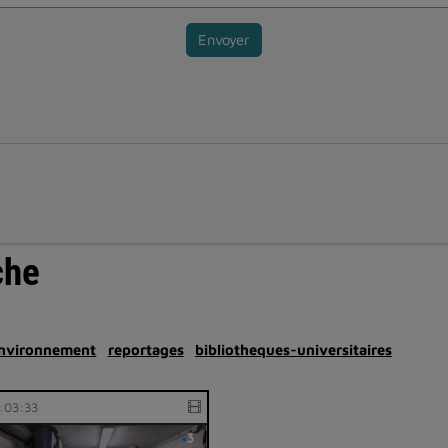
Envoyer
che
environnement
reportages
bibliotheques-universitaires
:03:33