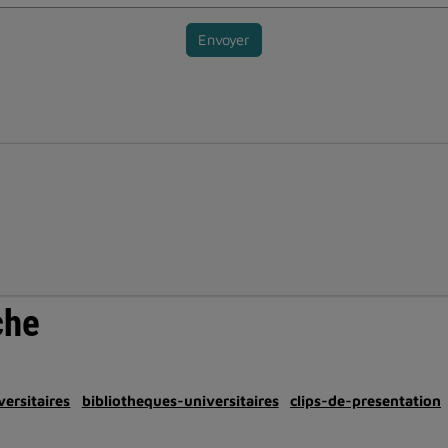
Envoyer
che
ersitaires
bibliotheques-universitaires
clips-de-presentation