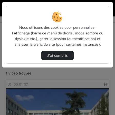
Rechercher u
Accueil
Rechercher
Résultats de la recherche
Nous utilisons des cookies pour personnaliser
l’affichage (barre de menu de droite, mode sombre ou
dyslexie etc.), gérer la session (authentification) et
Filtres actifs (cliquer pour en retirer) :
analyser le trafic du site (pour certaines instances).
bibliotheques-universitaires
bibliotheques-universitaires
J’ai compris
bibliotheque-et-environnement
bibliotheques-universitaires
1 vidéo trouvée
00:01:07