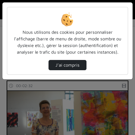
Rechercher u
Accueil
Rechercher
Résultats de la recherche
Nous utilisons des cookies pour personnaliser
l’affichage (barre de menu de droite, mode sombre ou
dyslexie etc.), gérer la session (authentification) et
Filtres actifs (cliquer pour en retirer) :
analyser le trafic du site (pour certaines instances).
bibliotheques-universitaires
clips-de-presentation
arts
universite-de-lorraine
J’ai compris
1 vidéo trouvée
00:02:32