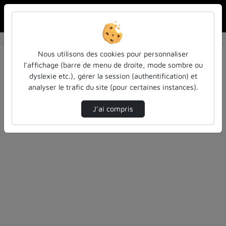
Rechercher u
Accueil
Rechercher
Résultats de la recherche
Nous utilisons des cookies pour personnaliser
l’affichage (barre de menu de droite, mode sombre ou
dyslexie etc.), gérer la session (authentification) et
Filtres actifs (cliquer pour en retirer) :
analyser le trafic du site (pour certaines instances).
cap-sur-lenseignement-superieur-2023
education
soip
J’ai compris
2 vidéos trouvées
Désolé, aucune vidéo trouvée.