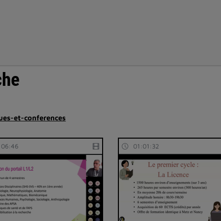
che
ues-et-conferences
:06:46
01:01:32