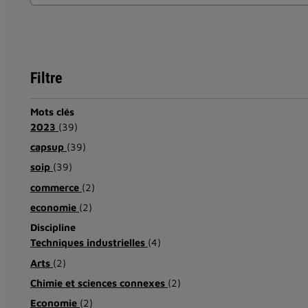
Filtre
Mots clés
2023
(39)
capsup
(39)
soip
(39)
commerce
(2)
economie
(2)
Discipline
Techniques industrielles
(4)
Arts
(2)
Chimie et sciences connexes
(2)
Economie
(2)