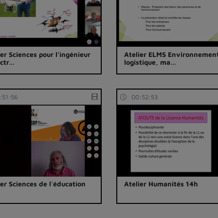
ier Sciences pour l’ingénieur
Atelier ELMS Environnemen
ectr…
logistique, ma…
:51:56
00:52:53
ier Sciences de l'éducation
Atelier Humanités 14h