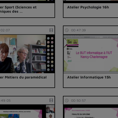
ier Sport (Sciences et
Atelier Psychologie 16h
niques des …
:02:07
00:47:39
ier Métiers du paramédical
Atelier Informatique 15h
:49:05
00:50:57