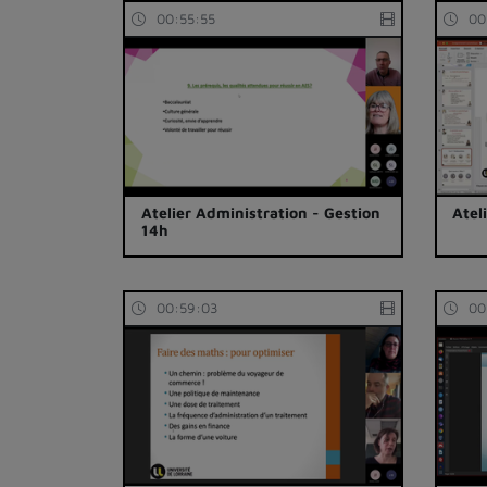
00:55:55
00
Atelier Administration - Gestion
Atel
14h
00:59:03
00