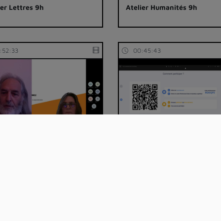
ier Lettres 9h
Atelier Humanités 9h
:52:33
00:45:43
ier Sciences de l'éducation
Atelier Métiers du social 8h
té : Partiellement conforme
Documentation utilisateur
Bes
ESUP-Portail