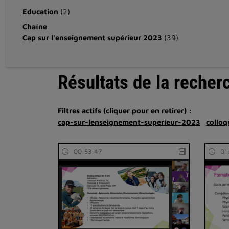
Education
(2)
Chaîne
Cap sur l'enseignement supérieur 2023
(39)
Résultats de la recher
Filtres actifs (cliquer pour en retirer) :
cap-sur-lenseignement-superieur-2023
colloq
00:53:47
01