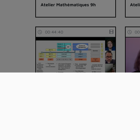
Atelier Mathématiques 9h
Atel
00:44:40
00
Atelier Economie - Commerce 9h
Atel
8h
Mentions légales
Accessibili