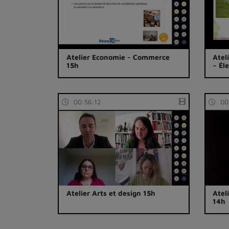
Atelier Economie - Commerce
Atel
15h
– Él
00:56:12
00
Atelier Arts et design 15h
Atel
14h