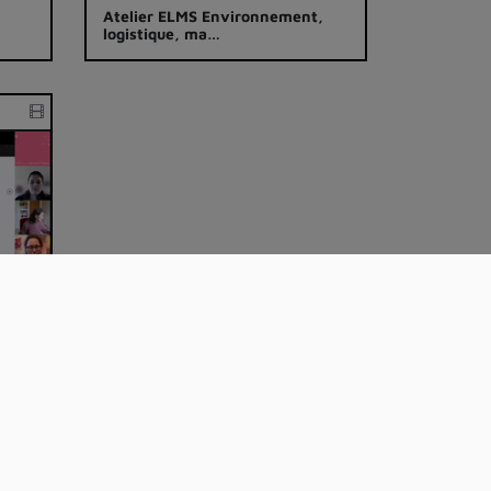
Atelier ELMS Environnement,
logistique, ma…
oin d'aide
Mentions Légales
Politique de confidentialité
Projet Esup-Pod