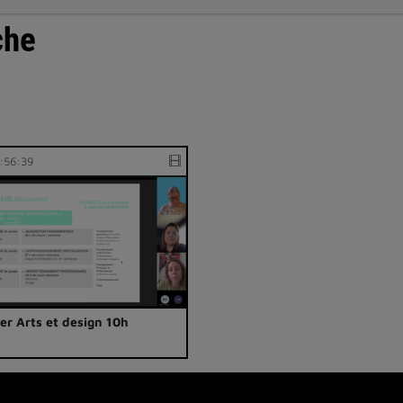
che
:56:39
ier Arts et design 10h