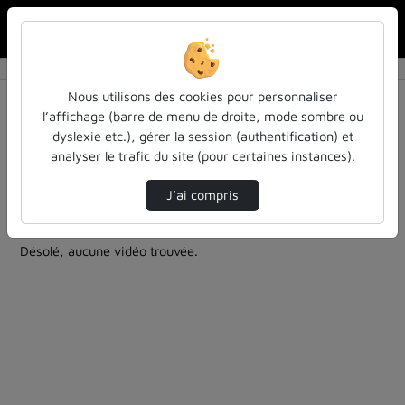
Rechercher u
Accueil
Rechercher
Résultats de la recherche
Nous utilisons des cookies pour personnaliser
l’affichage (barre de menu de droite, mode sombre ou
dyslexie etc.), gérer la session (authentification) et
Filtres actifs (cliquer pour en retirer) :
analyser le trafic du site (pour certaines instances).
cycle-sciences-et-societe
cycle-sciences-et-societe
mathematiques
colloques-et-conferences
J’ai compris
0 vidéo trouvée
Désolé, aucune vidéo trouvée.