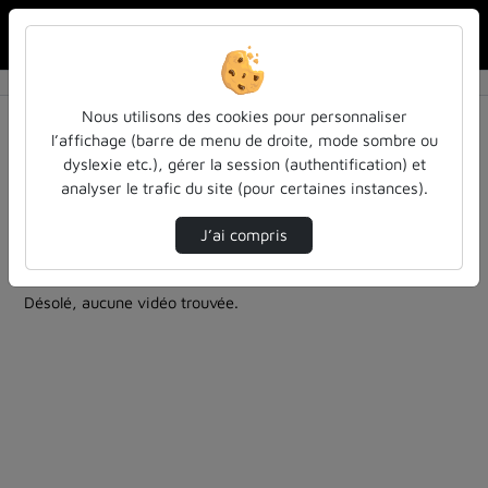
Rechercher u
Accueil
Rechercher
Résultats de la recherche
Nous utilisons des cookies pour personnaliser
l’affichage (barre de menu de droite, mode sombre ou
dyslexie etc.), gérer la session (authentification) et
Filtres actifs (cliquer pour en retirer) :
analyser le trafic du site (pour certaines instances).
cycle-sciences-et-societe
cycle-sciences-et-societe
musique
J’ai compris
0 vidéo trouvée
Désolé, aucune vidéo trouvée.