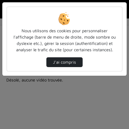
Rechercher u
Accueil
Rechercher
Résultats de la recherche
Nous utilisons des cookies pour personnaliser
l’affichage (barre de menu de droite, mode sombre ou
dyslexie etc.), gérer la session (authentification) et
Filtres actifs (cliquer pour en retirer) :
analyser le trafic du site (pour certaines instances).
cycle-sciences-et-societe
cycle-sciences-et-societe
colloques-et-conferences
J’ai compris
0 vidéo trouvée
Désolé, aucune vidéo trouvée.