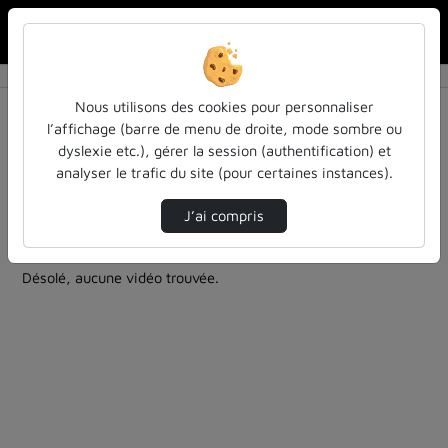
Rechercher u
Accueil
Rechercher
Résultats de la recherche
Nous utilisons des cookies pour personnaliser
l’affichage (barre de menu de droite, mode sombre ou
dyslexie etc.), gérer la session (authentification) et
Filtres actifs (cliquer pour en retirer) :
analyser le trafic du site (pour certaines instances).
cycle-sciences-et-societe
cycle-sciences-et-societe
colloques-et-conferences
cycle-sciences-et-societe
J’ai compris
0 vidéo trouvée
Désolé, aucune vidéo trouvée.