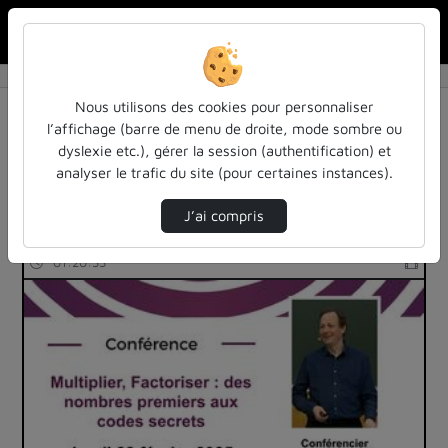
Rechercher u
Accueil
Rechercher
Résultats de la recherche
Nous utilisons des cookies pour personnaliser
l’affichage (barre de menu de droite, mode sombre ou
dyslexie etc.), gérer la session (authentification) et
Filtres actifs (cliquer pour en retirer) :
analyser le trafic du site (pour certaines instances).
cycle-sciences-et-societe-iecl
informatique
J’ai compris
12 vidéos trouvées
01:20:33