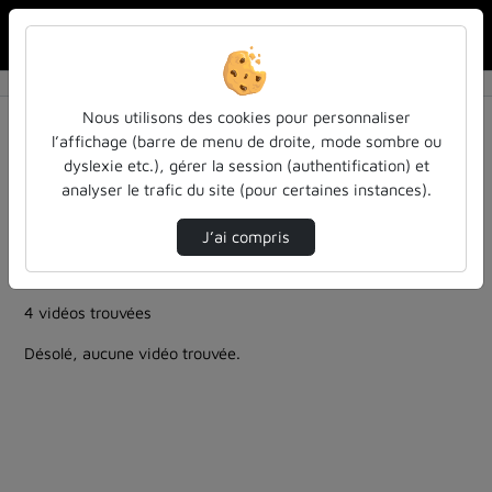
Rechercher u
Accueil
Rechercher
Résultats de la recherche
Nous utilisons des cookies pour personnaliser
l’affichage (barre de menu de droite, mode sombre ou
dyslexie etc.), gérer la session (authentification) et
Filtres actifs (cliquer pour en retirer) :
analyser le trafic du site (pour certaines instances).
entendu-des-confs-a-ecouter
ia-lintelligence-artificielle-approches-et-usages-a-
J’ai compris
luniversite
entendu-des-confs-a-ecouter
4 vidéos trouvées
Désolé, aucune vidéo trouvée.