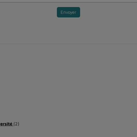
Envoyer
versité
(2)