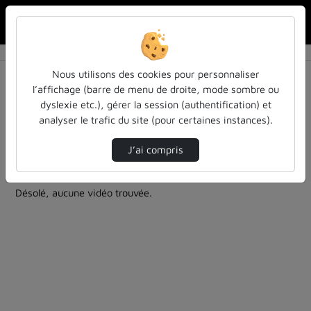
Rechercher u
Accueil
Rechercher
Résultats de la recherche
Nous utilisons des cookies pour personnaliser
l’affichage (barre de menu de droite, mode sombre ou
dyslexie etc.), gérer la session (authentification) et
Filtres actifs (cliquer pour en retirer) :
analyser le trafic du site (pour certaines instances).
entendu-des-confs-a-ecouter
Allemand
entendu-des-confs-a-ecouter
J’ai compris
1 vidéo trouvée
Désolé, aucune vidéo trouvée.