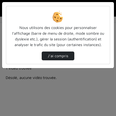
Rechercher u
Accueil
Rechercher
Résultats de la recherche
Nous utilisons des cookies pour personnaliser
l’affichage (barre de menu de droite, mode sombre ou
dyslexie etc.), gérer la session (authentification) et
Filtres actifs (cliquer pour en retirer) :
analyser le trafic du site (pour certaines instances).
entendu-des-confs-a-ecouter
Allemand
entendu-des-confs-a-ecouter
J’ai compris
robotique-intelligence-artificielle
1 vidéo trouvée
Désolé, aucune vidéo trouvée.