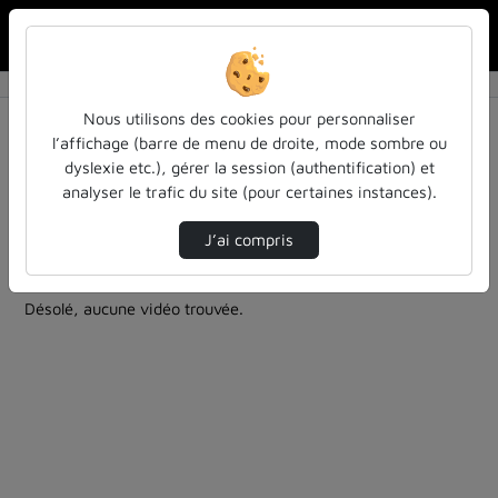
Rechercher u
Accueil
Rechercher
Résultats de la recherche
Nous utilisons des cookies pour personnaliser
l’affichage (barre de menu de droite, mode sombre ou
dyslexie etc.), gérer la session (authentification) et
Filtres actifs (cliquer pour en retirer) :
analyser le trafic du site (pour certaines instances).
entendu-des-confs-a-ecouter
Allemand
entendu-des-confs-a-ecouter
colloques-et-conferences
J’ai compris
1 vidéo trouvée
Désolé, aucune vidéo trouvée.