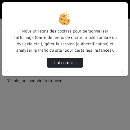
Rechercher u
Accueil
Rechercher
Résultats de la recherche
Nous utilisons des cookies pour personnaliser
l’affichage (barre de menu de droite, mode sombre ou
dyslexie etc.), gérer la session (authentification) et
Filtres actifs (cliquer pour en retirer) :
analyser le trafic du site (pour certaines instances).
entendu-des-confs-a-ecouter
Allemand
inspe-de-lorraine
informatique
J’ai compris
1 vidéo trouvée
Désolé, aucune vidéo trouvée.