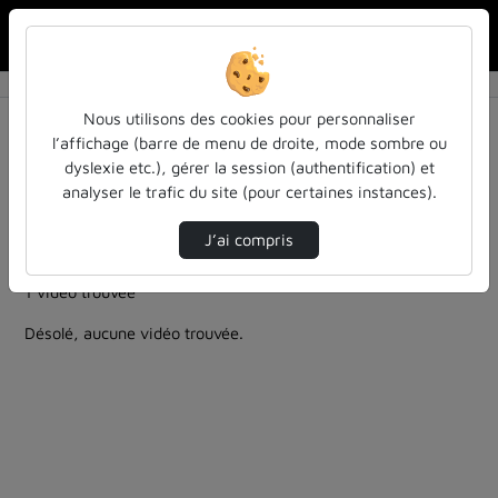
Rechercher u
Accueil
Rechercher
Résultats de la recherche
Nous utilisons des cookies pour personnaliser
l’affichage (barre de menu de droite, mode sombre ou
dyslexie etc.), gérer la session (authentification) et
Filtres actifs (cliquer pour en retirer) :
analyser le trafic du site (pour certaines instances).
entendu-des-confs-a-ecouter
colloques-et-conferences
Allemand
informatique
J’ai compris
entendu-des-confs-a-ecouter
1 vidéo trouvée
Désolé, aucune vidéo trouvée.