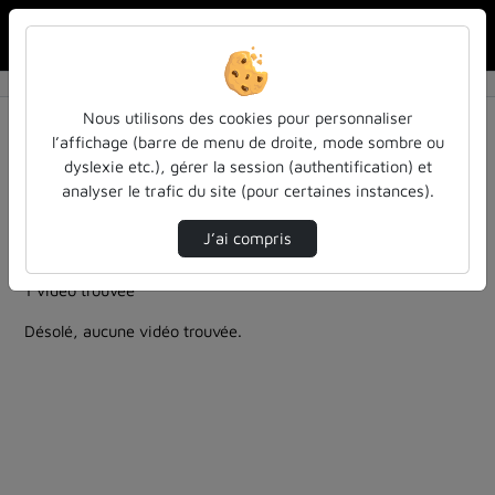
Rechercher u
Accueil
Rechercher
Résultats de la recherche
Nous utilisons des cookies pour personnaliser
l’affichage (barre de menu de droite, mode sombre ou
dyslexie etc.), gérer la session (authentification) et
Filtres actifs (cliquer pour en retirer) :
analyser le trafic du site (pour certaines instances).
entendu-des-confs-a-ecouter
colloques-et-conferences
Allemand
formation
J’ai compris
robotique-intelligence-artificielle
1 vidéo trouvée
Désolé, aucune vidéo trouvée.