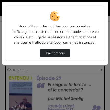
Rechercher u
Accueil
Rechercher
Résultats de la recherche
Nous utilisons des cookies pour personnaliser
l’affichage (barre de menu de droite, mode sombre ou
dyslexie etc.), gérer la session (authentification) et
Filtres actifs (cliquer pour en retirer) :
analyser le trafic du site (pour certaines instances).
entendu-des-confs-a-ecouter
colloques-et-conferences
universite-de-lorraine
J’ai compris
2 vidéos trouvées
01:27:02