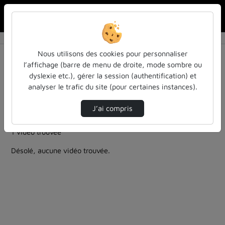
Rechercher u
Accueil
Rechercher
Résultats de la recherche
Nous utilisons des cookies pour personnaliser
l’affichage (barre de menu de droite, mode sombre ou
dyslexie etc.), gérer la session (authentification) et
Filtres actifs (cliquer pour en retirer) :
analyser le trafic du site (pour certaines instances).
entendu-des-confs-a-ecouter
colloques-et-conferences
enseignement
J’ai compris
enseignement-primaire
1 vidéo trouvée
Désolé, aucune vidéo trouvée.