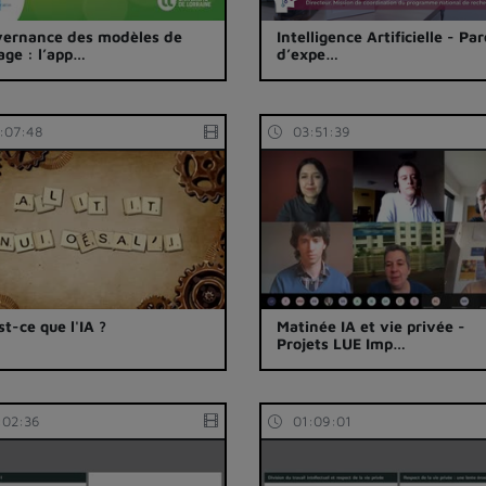
ernance des modèles de
Intelligence Artificielle - Pa
age : l’app…
d’expe…
:07:48
03:51:39
st-ce que l'IA ?
Matinée IA et vie privée -
Projets LUE Imp…
:02:36
01:09:01