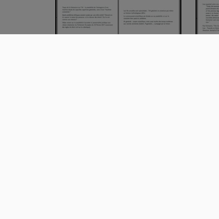
Penny cours ethic ia réponses
Cour
questions ét…
part
01:03:09
01
PEGNY ETHIK IA seance 3 partie
Pour
2
d'al