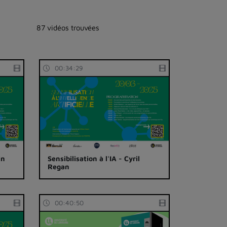
87 vidéos trouvées
00:34:29
in
Sensibilisation à l'IA - Cyril
Regan
00:40:50