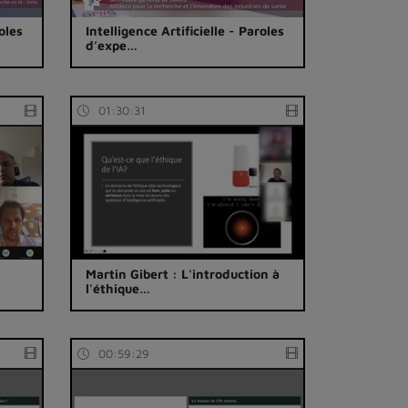
roles
Intelligence Artificielle - Paroles
d’expe…
01:30:31
Martin Gibert : L'introduction à
l'éthique…
00:59:29