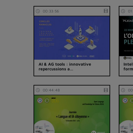
00:33:56
01
AI & AG tools : innovative
Intel
repercussions a…
form
00:44:48
00