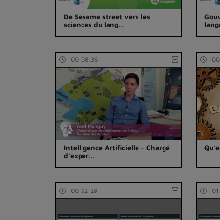
De Sesame street vers les
Gouv
sciences du lang…
lang
00:08:36
00
Intelligence Artificielle - Chargé
Qu'e
d’exper…
00:52:29
01