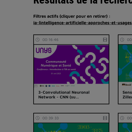
Filtres actifs (cliquer pour en retirer) :
ia-lintelligence-artificielle-approches-et-usages
00:16:46
00
3-Convolutional Neuronal
Sensi
Network - CNN (su…
Zille
00:39:33
00