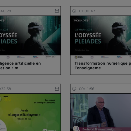
:40:28
01:00:47
ligence artificielle en
Transformation numérique 
ation : m…
l'enseigneme…
:32:58
00:11:56