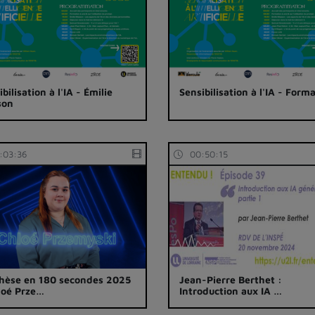
bilisation à l'IA - Émilie
Sensibilisation à l'IA - Form
son
:03:36
00:50:15
hèse en 180 secondes 2025
Jean-Pierre Berthet :
loé Prze…
Introduction aux IA …