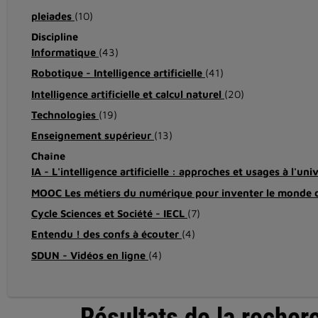
pleiades
(10)
Discipline
Informatique
(43)
Robotique - Intelligence artificielle
(41)
Intelligence artificielle et calcul naturel
(20)
Technologies
(19)
Enseignement supérieur
(13)
Chaîne
IA - L'intelligence artificielle : approches et usages à l'uni
MOOC Les métiers du numérique pour inventer le monde
Cycle Sciences et Société - IECL
(7)
Entendu ! des confs à écouter
(4)
SDUN - Vidéos en ligne
(4)
Résultats de la recher