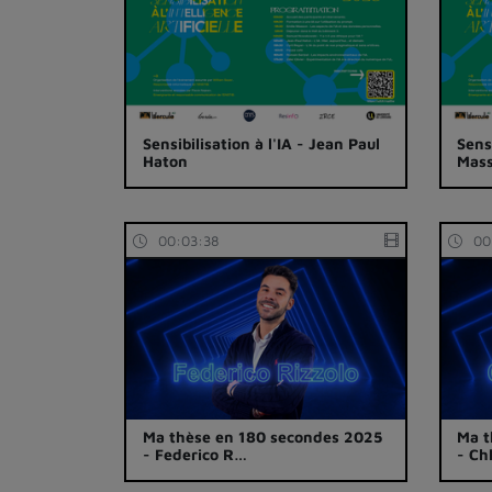
Sensibilisation à l'IA - Jean Paul
Sensi
Haton
Mas
00:03:38
00
Ma thèse en 180 secondes 2025
Ma t
- Federico R…
- Ch