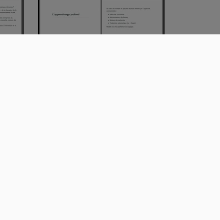
ce 5
PEGNY ETHIK IA seance 3 partie
1
00:16:05
es ?
Fédérons_nous, ou comment
OLKi veut mettre…