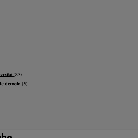
versité
(87)
 de demain
(8)
che