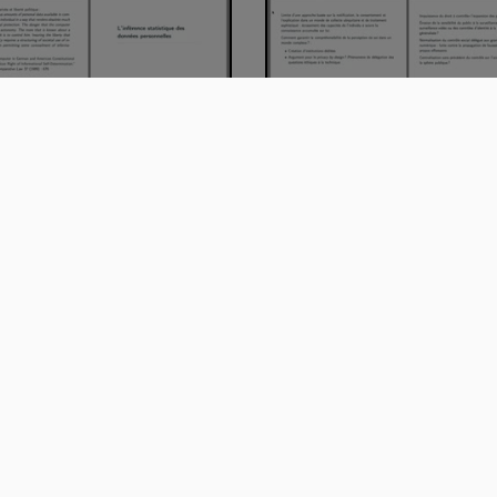
s "éthique de l'IA" séance 5
Cours "éthique de l'IA" séan
ie 1
partie 2
:27:22
02:05:17
Sommes-nous des algorithm
quoi parle-t-on tant
L'intelligen…
gorithmes - O…