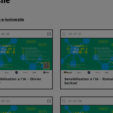
-a-luniversite
:36:38
00:37:31
bilisation à l'IA - Olivier
Sensibilisation à l'IA - Roma
r
Seritzel
:30:20
01:03:08