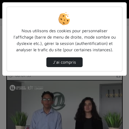
Rechercher u
Accueil
Rechercher
Résultats de la recherche
Nous utilisons des cookies pour personnaliser
l’affichage (barre de menu de droite, mode sombre ou
dyslexie etc.), gérer la session (authentification) et
Filtres actifs (cliquer pour en retirer) :
analyser le trafic du site (pour certaines instances).
iut-de-longwy
iut-de-longwy
temoignages
J’ai compris
2 vidéos trouvées
00:01:53