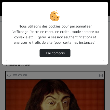
Rechercher u
Accueil
Rechercher
Résultats de la recherche
Nous utilisons des cookies pour personnaliser
l’affichage (barre de menu de droite, mode sombre ou
dyslexie etc.), gérer la session (authentification) et
Filtres actifs (cliquer pour en retirer) :
analyser le trafic du site (pour certaines instances).
la-philo-en-petits-morceaux
questions-cles-de-philosophie-des-sciences
J’ai compris
la-philo-en-petits-morceaux
analyse-critique
1 vidéo trouvée
00:05:08