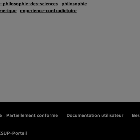
e-philosophie-des-sciences
philosophie
merique
experience-contradictoire
té : Partiellement conforme
Documentation utilisateur
Bes
ESUP-Portail