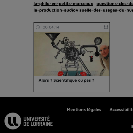
la-philo-en-petits-morceaux
questions-cles-d
la-production-audiovisuelle-des-usages-du-nu
00:04:14
Alors ? Scientifique ou pas ?
Mentions légales
Accessibili