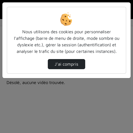
Rechercher u
Accueil
Rechercher
Résultats de la recherche
Nous utilisons des cookies pour personnaliser
l’affichage (barre de menu de droite, mode sombre ou
dyslexie etc.), gérer la session (authentification) et
Filtres actifs (cliquer pour en retirer) :
analyser le trafic du site (pour certaines instances).
la-philo-en-petits-morceaux
einstein
la-philo-en-petits-morceaux
philosophie
J’ai compris
0 vidéo trouvée
Désolé, aucune vidéo trouvée.