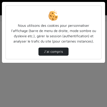
Rechercher u
Accueil
Rechercher
Résultats de la recherche
Nous utilisons des cookies pour personnaliser
l’affichage (barre de menu de droite, mode sombre ou
dyslexie etc.), gérer la session (authentification) et
Filtres actifs (cliquer pour en retirer) :
analyser le trafic du site (pour certaines instances).
la-philo-en-petits-morceaux
einstein
cours-formations
J’ai compris
0 vidéo trouvée
Désolé, aucune vidéo trouvée.