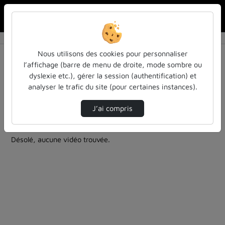
Rechercher u
Accueil
Rechercher
Résultats de la recherche
Nous utilisons des cookies pour personnaliser
l’affichage (barre de menu de droite, mode sombre ou
dyslexie etc.), gérer la session (authentification) et
Filtres actifs (cliquer pour en retirer) :
analyser le trafic du site (pour certaines instances).
le-brunch-le-gout-de-partager-ses-idees
vie-institutionnelle-vie-de-luniversite
J’ai compris
0 vidéo trouvée
Désolé, aucune vidéo trouvée.