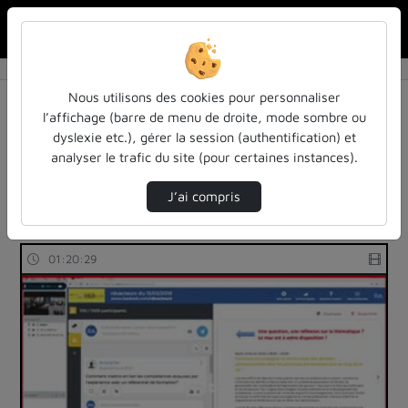
Rechercher u
Accueil
Rechercher
Résultats de la recherche
Nous utilisons des cookies pour personnaliser
l’affichage (barre de menu de droite, mode sombre ou
dyslexie etc.), gérer la session (authentification) et
Filtres actifs (cliquer pour en retirer) :
analyser le trafic du site (pour certaines instances).
les-rendez-vous-des-acteurs-de-la-fia
les-rendez-vous-des-acteurs-de-la-fia
J’ai compris
59 vidéos trouvées
01:20:29