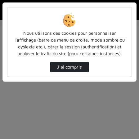
Rechercher u
Accueil
Rechercher
Résultats de la recherche
Nous utilisons des cookies pour personnaliser
l’affichage (barre de menu de droite, mode sombre ou
dyslexie etc.), gérer la session (authentification) et
Filtres actifs (cliquer pour en retirer) :
analyser le trafic du site (pour certaines instances).
pass-las
enseignement-superieur
J’ai compris
0 vidéo trouvée
Désolé, aucune vidéo trouvée.