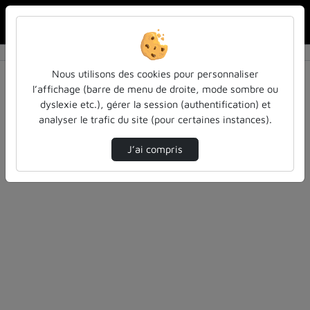
Rechercher u
Accueil
Rechercher
Résultats de la recherche
Nous utilisons des cookies pour personnaliser
l’affichage (barre de menu de droite, mode sombre ou
dyslexie etc.), gérer la session (authentification) et
Filtres actifs (cliquer pour en retirer) :
analyser le trafic du site (pour certaines instances).
pleiades
universite-de-lorraine
J’ai compris
2 vidéos trouvées
Désolé, aucune vidéo trouvée.