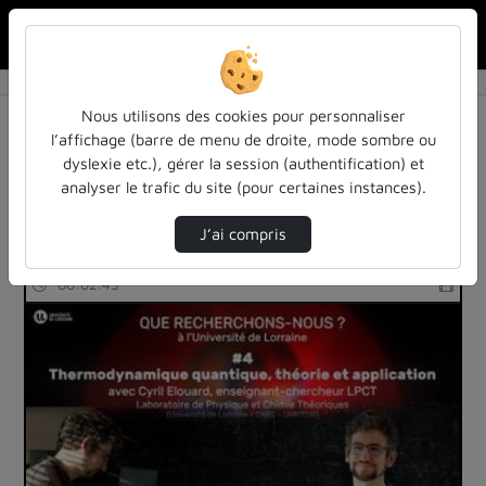
Rechercher u
Accueil
Rechercher
Résultats de la recherche
Nous utilisons des cookies pour personnaliser
l’affichage (barre de menu de droite, mode sombre ou
dyslexie etc.), gérer la session (authentification) et
Filtres actifs (cliquer pour en retirer) :
analyser le trafic du site (pour certaines instances).
que-recherchons-nous
universite-de-lorraine
J’ai compris
3 vidéos trouvées
00:02:45