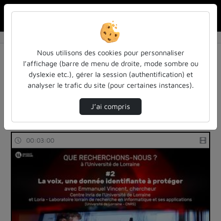
Rechercher u
Accueil
Rechercher
Résultats de la recherche
Nous utilisons des cookies pour personnaliser
l’affichage (barre de menu de droite, mode sombre ou
dyslexie etc.), gérer la session (authentification) et
Filtres actifs (cliquer pour en retirer) :
analyser le trafic du site (pour certaines instances).
que-recherchons-nous
informatique-traitement-des-donnees
J’ai compris
3 vidéos trouvées
00:03:00