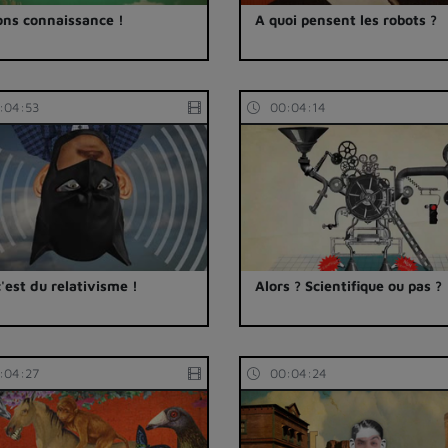
ons connaissance !
A quoi pensent les robots ?
:04:53
00:04:14
c'est du relativisme !
Alors ? Scientifique ou pas ?
:04:27
00:04:24