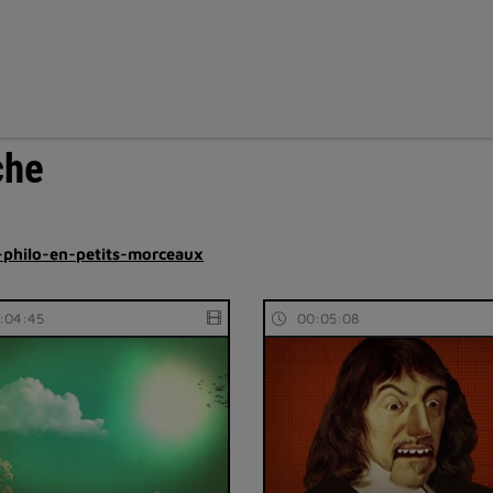
che
-philo-en-petits-morceaux
:04:45
00:05:08