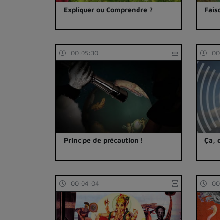
Expliquer ou Comprendre ?
Fais
00:05:30
00
Principe de précaution !
Ça, 
00:04:04
00