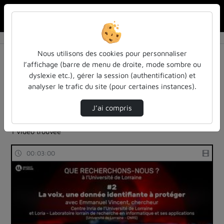
Rechercher u
Accueil
Rechercher
Résultats de la recherche
Nous utilisons des cookies pour personnaliser
l’affichage (barre de menu de droite, mode sombre ou
dyslexie etc.), gérer la session (authentification) et
Filtres actifs (cliquer pour en retirer) :
analyser le trafic du site (pour certaines instances).
sdun-videos-en-ligne
que-recherchons-nous
universite-de-lorraine
J’ai compris
intelligence-artificielle-et-calcul-naturel
1 vidéo trouvée
00:03:00