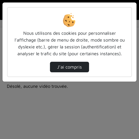
Rechercher u
Accueil
Rechercher
Résultats de la recherche
Nous utilisons des cookies pour personnaliser
l’affichage (barre de menu de droite, mode sombre ou
dyslexie etc.), gérer la session (authentification) et
Filtres actifs (cliquer pour en retirer) :
analyser le trafic du site (pour certaines instances).
sdun-videos-en-ligne
sdun-videos-en-ligne
sdun-videos-en-ligne
recherche-scientifique
J’ai compris
0 vidéo trouvée
Désolé, aucune vidéo trouvée.