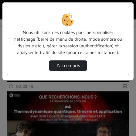
Rechercher u
Accueil
Rechercher
Résultats de la recherche
Nous utilisons des cookies pour personnaliser
l’affichage (barre de menu de droite, mode sombre ou
dyslexie etc.), gérer la session (authentification) et
Filtres actifs (cliquer pour en retirer) :
analyser le trafic du site (pour certaines instances).
sdun-videos-en-ligne
sdun-videos-en-ligne
universite-de-lorraine
J’ai compris
8 vidéos trouvées
00:02:45